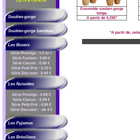
Lycra & Caracos
Ensemble soutien gorge
tanga.
Soutien-gorge
A partir de
4,39€*
Soutien-gorge bandeau
*A partir de, se
Les Boxers
Série Prestige : 1 € et +
Série Fashion : 0.90 €
Série Classic : 0.80 €
Série Petit Prix : 0.70 €
Série Discount : 0.49 €
Les Nuisettes
Série Prestige : 6.99 €
Série Classic : 5.99 €
Série Petit Prix : 4.99 €
Série Discount : - de 4 €
Les Pyjamas
Les Brésiliens