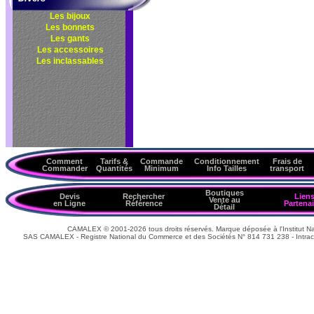
Les bijoux
Les bonnets
Les gants
Les accessoires
Les inclassables
Comment
Tarifs &
Commande
Conditionnement
Frais de
Commander
Quantités
Minimum
Info Tailles
transport
Boutiques
Devis
Rechercher
Lien
Vente au
en Ligne
Référence
Partenai
Détail
CAMALEX © 2001-2026 tous droits réservés. Marque déposée à l'Institut Nat
SAS CAMALEX - Registre National du Commerce et des Sociétés N° 814 731 238 - Intrac