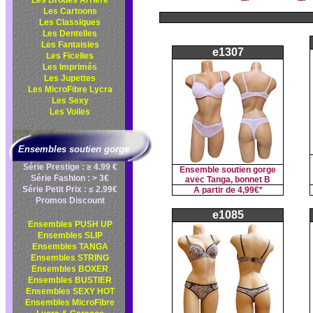
Les Brodés Arrière
Les Cartoons
Les Classiques
Les Dentelles
Les Fantaisies
e1307
Les Ficelles
Les Imprimés
Les Jupettes
Les MicroFibre Lycra
Les Sexy
Les Voiles
Ensembles soutien gorge
Série Prestige : ≥ 4.99 €
Ensemble soutien gorge
Série Fashion : > 3€
avec Tanga, bonnet B
Série Petit Prix : ≤ 2.99€
A partir de
4,99€*
Promos Discount
e1085
Ensembles PUSH UP
Ensembles SLIP
Ensembles TANGA
Ensembles STRING
Ensembles BOXER
Ensembles BUSTIER
Ensembles SEXY HOT
Ensembles MicroFibre