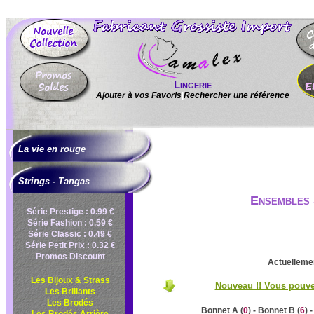
Lingerie
Ajouter à vos Favoris
|
Rechercher une référence
La vie en rouge
Strings - Tangas
Ensembles 
Série Prestige : 0.99 €
Série Fashion : 0.59 €
Série Classic : 0.49 €
Série Petit Prix : 0.32 €
Promos Discount
Actuellemen
Les Bijoux & Strass
Nouveau !! Vous pouvez
Les Brillants
Les Brodés
Bonnet A (
0
) - Bonnet B (
6
) 