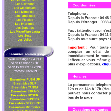
Les Brodés Arrière
Les Cartoons
Coordonnées
Les Classiques
Les Dentelles
Téléphone :
Les Fantaisies
Depuis la France : 04 48 
Les Ficelles
Depuis l'étranger : 0033 
Les Imprimés
Les Jupettes
Fax : (attention ceci n'e
Les MicroFibre Lycra
Depuis la France : 04 11 
Les Sexy
Depuis tout autre pays : 
Les Voiles
Important :
Pour toute 
comptez un délai de 
Ensembles soutien gorge
immédiatement le monta
Série Prestige : ≥ 4.99 €
l'effectuer vous même g
Série Fashion : > 3€
plus d'explications,
cliqu
Série Petit Prix : ≤ 2.99€
Promos Discount
Horaires
Ensembles PUSH UP
Ensembles SLIP
La permanence téléphon
Ensembles TANGA
12h et de 14h à 17h (Heu
Ensembles STRING
pouvez nous contacter pa
Ensembles BOXER
bas de la page.
Ensembles BUSTIER
Ensembles SEXY HOT
Ensembles MicroFibre
Questions courantes