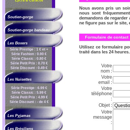
Lycra & Caracos
Nous avons pris un soin
nous sont fréquemmen
Soutien-gorge
demandons de regarder a
ne figure pas sur le site,
Soutien-gorge bandeau
Formulaire de contact
Les Boxers
Utilisez ce formulaire p
Série Prestige : 1 € et +
traité dans les 24 heures.
Série Fashion : 0.90 €
Série Classic : 0.80 €
Série Petit Prix : 0.70 €
Votre
Série Discount : 0.49 €
nom :
Votre
Les Nuisettes
email :
Série Prestige : 6.99 €
Votre
Série Classic : 5.99 €
téléphone
Série Petit Prix : 4.99 €
:
Série Discount : - de 4 €
Objet :
Votre
Les Pyjamas
message
:
Les Brésiliens