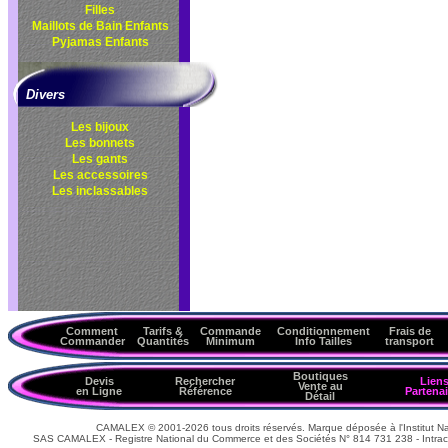
Filles
Maillots de Bain Enfants
Pyjamas Enfants
Divers
Les bijoux
Les bonnets
Les gants
Les accessoires
Les inclassables
Comment
Tarifs &
Commande
Conditionnement
Frais de
Commander
Quantités
Minimum
Info Tailles
transport
Boutiques
Devis
Rechercher
Lien
Vente au
en Ligne
Référence
Partenai
Détail
CAMALEX © 2001-2026 tous droits réservés. Marque déposée à l'Institut Nat
SAS CAMALEX - Registre National du Commerce et des Sociétés N° 814 731 238 - Intrac