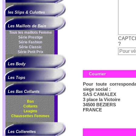
les Slips & Culottes
Les Maillots de Bain
Tous les maillots Femme
Série Prestige
CAPTCHA
Série Fashion
?
Série Classic
Série Petit Prix
Les Body
Courrier
Les Tops
Pour toute corresponda
siege social :
Les Bas Collants
SAS CAMALEX
3 place la Victoire
Bas
34500 BEZIERS
Collants
FRANCE
Leagins
Chaussettes Femmes
Les Collerettes