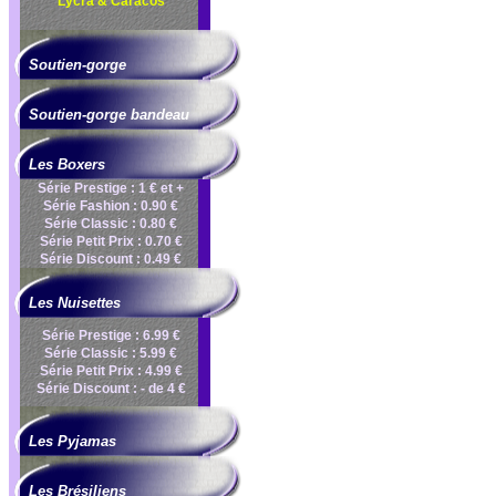
Lycra & Caracos
Soutien-gorge
Soutien-gorge bandeau
Les Boxers
Série Prestige : 1 € et +
Série Fashion : 0.90 €
Série Classic : 0.80 €
Série Petit Prix : 0.70 €
Série Discount : 0.49 €
Les Nuisettes
Série Prestige : 6.99 €
Série Classic : 5.99 €
Série Petit Prix : 4.99 €
Série Discount : - de 4 €
Les Pyjamas
Les Brésiliens