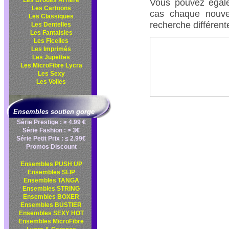
Les Brodés Arrière
Vous pouvez égale
Les Cartoons
cas chaque nouve
Les Classiques
recherche différent
Les Dentelles
Les Fantaisies
Les Ficelles
Les Imprimés
Les Jupettes
Les MicroFibre Lycra
Les Sexy
Les Voiles
Ensembles soutien gorge
Série Prestige : ≥ 4.99 €
Série Fashion : > 3€
Série Petit Prix : ≤ 2.99€
Promos Discount
Ensembles PUSH UP
Ensembles SLIP
Ensembles TANGA
Ensembles STRING
Ensembles BOXER
Ensembles BUSTIER
Ensembles SEXY HOT
Ensembles MicroFibre