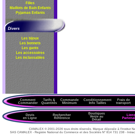
Filles
Maillots de Bain Enfants
Pyjamas Enfants
Divers
Les bijoux
Les bonnets
Les gants
Les accessoires
Les inclassables
Comment
Tarifs &
Commande
Conditionnement
Frais de
Commander
Quantités
Minimum
Info Tailles
transport
Boutiques
Devis
Rechercher
Lien
Vente au
en Ligne
Référence
Partenai
Détail
CAMALEX © 2001-2026 tous droits réservés. Marque déposée à l'Institut Nat
SAS CAMALEX - Registre National du Commerce et des Sociétés N° 814 731 238 - Intrac