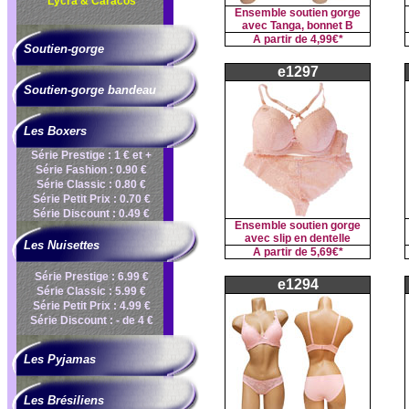
Lycra & Caracos
Ensemble soutien gorge
avec Tanga, bonnet B
A partir de
4,99€*
Soutien-gorge
e1297
Soutien-gorge bandeau
Les Boxers
Série Prestige : 1 € et +
Série Fashion : 0.90 €
Série Classic : 0.80 €
Série Petit Prix : 0.70 €
Série Discount : 0.49 €
Ensemble soutien gorge
avec slip en dentelle
Les Nuisettes
A partir de
5,69€*
Série Prestige : 6.99 €
e1294
Série Classic : 5.99 €
Série Petit Prix : 4.99 €
Série Discount : - de 4 €
Les Pyjamas
Les Brésiliens