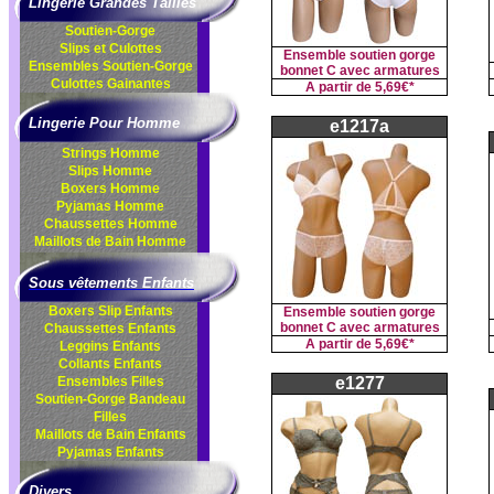
Lingerie Grandes Tailles
Soutien-Gorge
Slips et Culottes
Ensemble soutien gorge
Ensembles
Soutien-Gorge
bonnet C avec armatures
Culottes
Gainantes
A partir de
5,69€*
Lingerie Pour Homme
e1217a
Strings Homme
Slips Homme
Boxers Homme
Pyjamas Homme
Chaussettes Homme
Maillots de Bain Homme
Sous vêtements Enfants
Boxers Slip Enfants
Ensemble soutien gorge
bonnet C avec armatures
Chaussettes Enfants
A partir de
5,69€*
Leggins Enfants
Collants Enfants
Ensembles Filles
e1277
Soutien-Gorge Bandeau
Filles
Maillots de Bain Enfants
Pyjamas Enfants
Divers