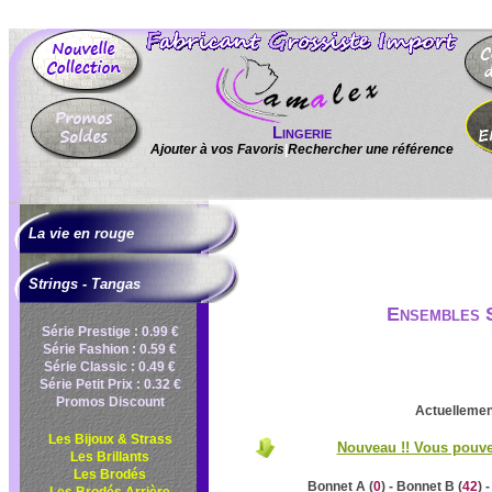
Lingerie
Ajouter à vos Favoris
|
Rechercher une référence
La vie en rouge
Strings - Tangas
Ensembles S
Série Prestige : 0.99 €
Série Fashion : 0.59 €
Série Classic : 0.49 €
Série Petit Prix : 0.32 €
Promos Discount
Actuellement
Les Bijoux & Strass
Nouveau !! Vous pouvez
Les Brillants
Les Brodés
Bonnet A (
0
) - Bonnet B (
42
) 