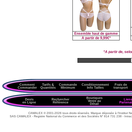
Ensemble haut de gamme
A partir de
9,99€*
*A partir de, se
Comment
Tarifs &
Commande
Conditionnement
Frais de
Commander
Quantités
Minimum
Info Tailles
transport
Boutiques
Devis
Rechercher
Lien
Vente au
en Ligne
Référence
Partenai
Détail
CAMALEX © 2001-2026 tous droits réservés. Marque déposée à l'Institut Nat
SAS CAMALEX - Registre National du Commerce et des Sociétés N° 814 731 238 - Intrac