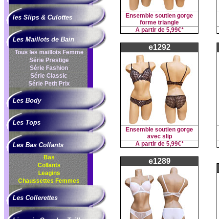
Ensemble soutien gorge
les Slips & Culottes
forme triangle
A partir de
5,99€*
Les Maillots de Bain
e1292
Tous les maillots Femme
Série Prestige
Série Fashion
Série Classic
Série Petit Prix
Les Body
Les Tops
Ensemble soutien gorge
avec slip
A partir de
5,99€*
Les Bas Collants
Bas
e1289
Collants
Leagins
Chaussettes Femmes
Les Collerettes