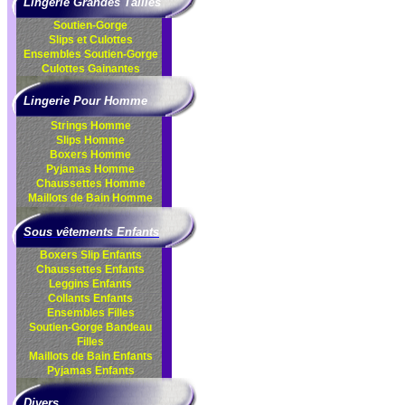
Lingerie Grandes Tailles
Soutien-Gorge
Slips et Culottes
Ensembles
Soutien-Gorge
Culottes
Gainantes
Lingerie Pour Homme
Strings Homme
Slips Homme
Boxers Homme
Pyjamas Homme
Chaussettes Homme
Maillots de Bain Homme
Sous vêtements Enfants
Boxers Slip Enfants
Chaussettes Enfants
Leggins Enfants
Collants Enfants
Ensembles Filles
Soutien-Gorge Bandeau
Filles
Maillots de Bain Enfants
Pyjamas Enfants
Divers