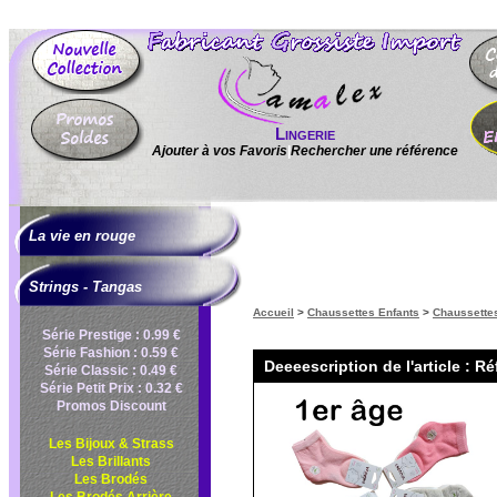
Lingerie
Ajouter à vos Favoris
|
Rechercher une référence
La vie en rouge
Strings - Tangas
Accueil
>
Chaussettes Enfants
>
Chaussettes
Série Prestige : 0.99 €
Série Fashion : 0.59 €
Deeeescription de l'article : R
Série Classic : 0.49 €
Série Petit Prix : 0.32 €
Promos Discount
Les Bijoux & Strass
Les Brillants
Les Brodés