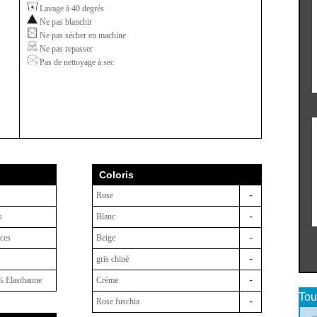
Lavage à 40 degrés
Ne pas blanchir
Ne pas sécher en machine
Ne pas repasser
Pas de nettoyage à sec
Coloris
-
Rose
-
s
Blanc
-
èces
Beige
-
gris chiné
-
 Elasthanne
Crème
Tou
-
Rose fuschia