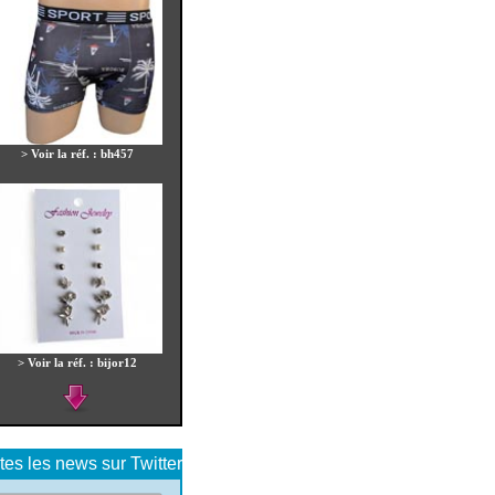
> Voir la réf. : chh611
> Voir la réf. : top54
tes les news sur Twitter