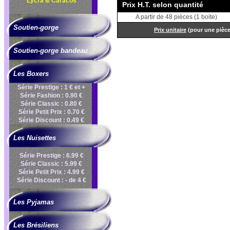
Lycra & Caracos
Prix H.T. selon quantité
A partir de 48 pièces (1 boite)
Soutien-gorge
Prix unitaire
(pour une pièc
Soutien-gorge bandeau
Les Boxers
Série Prestige : 1 € et +
Série Fashion : 0.90 €
Série Classic : 0.80 €
Série Petit Prix : 0.70 €
Série Discount : 0.49 €
Les Nuisettes
Série Prestige : 6.99 €
Série Classic : 5.99 €
Série Petit Prix : 4.99 €
Série Discount : - de 4 €
Les Pyjamas
Les Brésiliens