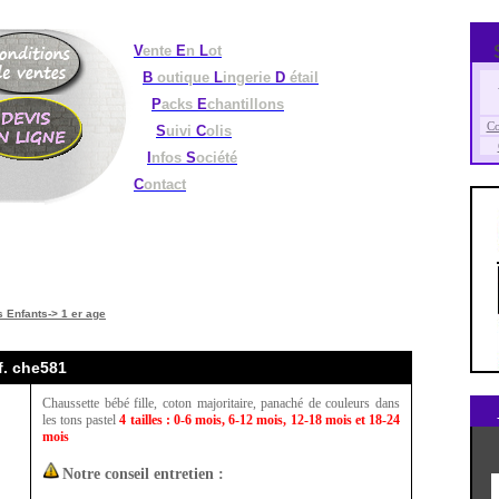
V
ente
E
n
L
ot
B
outique
L
ingerie
D
étail
P
acks
E
chantillons
Co
S
uivi
C
olis
I
nfos
S
ociété
C
ontact
 Enfants-> 1 er age
éf. che581
Chaussette bébé fille, coton majoritaire, panaché de couleurs dans
les tons pastel
4 tailles : 0-6 mois, 6-12 mois, 12-18 mois et 18-24
mois
Notre conseil entretien :