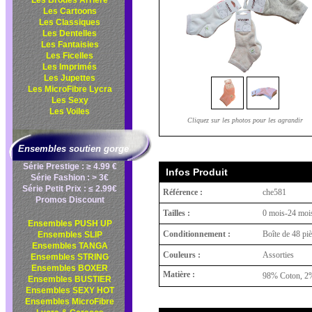
Les Brodés Arrière
Les Cartoons
Les Classiques
Les Dentelles
Les Fantaisies
Les Ficelles
Les Imprimés
Les Jupettes
Les MicroFibre Lycra
Les Sexy
Les Voiles
Cliquez sur les photos pour les agrandir
Ensembles soutien gorge
Série Prestige : ≥ 4.99 €
Infos Produit
Série Fashion : > 3€
Série Petit Prix : ≤ 2.99€
Référence :
che581
Promos Discount
Tailles :
0 mois-24 moi
Ensembles PUSH UP
Conditionnement :
Boîte de 48 pi
Ensembles SLIP
Ensembles TANGA
Couleurs :
Assorties
Ensembles STRING
Ensembles BOXER
Matière :
98% Coton, 2%
Ensembles BUSTIER
Ensembles SEXY HOT
Ensembles MicroFibre