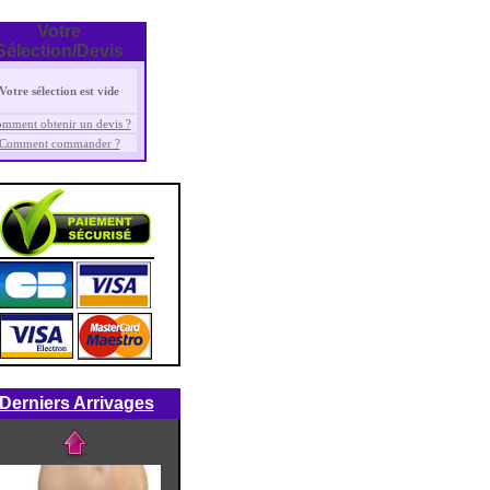
> Voir la réf. : chh404A
Votre
Sélection/Devis
Votre sélection est vide
mment obtenir un devis ?
Comment commander ?
> Voir la réf. : bh457
Derniers Arrivages
> Voir la réf. : bijor12