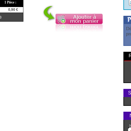
1 Pièce :
0,90 €
e)
Dé
pr
A
v
S
N