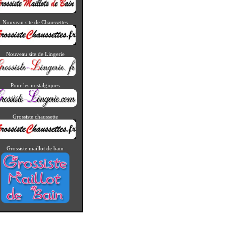
Nouveau site de Chaussettes
Nouveau site de Lingerie
Pour les nostalgiques
> Voir la réf. : chf741
Grossiste chaussette
Grossiste maillot de bain
> Voir la réf. : e1304